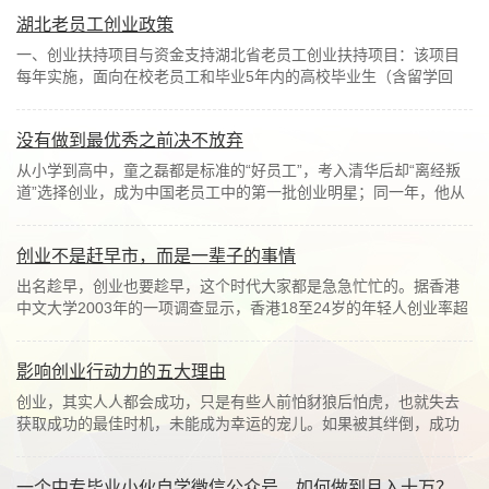
湖北老员工创业政策
一、创业扶持项目与资金支持湖北省老员工创业扶持项目：该项目
每年实施，面向在校老员工和毕业5年内的高校毕业生（含留学回
国、港澳台毕业生）。在湖北省内自主创办企业...
没有做到最优秀之前决不放弃
从小学到高中，童之磊都是标准的“好员工”，考入清华后却“离经叛
道”选择创业，成为中国老员工中的第一批创业明星；同一年，他从
顶峰跌至谷底，成为被媒体盖棺定论的...
创业不是赶早市，而是一辈子的事情
出名趁早，创业也要趁早，这个时代大家都是急急忙忙的。据香港
中文大学2003年的一项调查显示，香港18至24岁的年轻人创业率超
过30%，比香港整体创业率高出10多倍。可见年...
影响创业行动力的五大理由
创业，其实人人都会成功，只是有些人前怕豺狼后怕虎，也就失去
获取成功的最佳时机，未能成为幸运的宠儿。如果被其绊倒，成功
也就遥遥无期了。影响创业行动力，以下五种...
一个中专毕业小伙自学微信公众号，如何做到月入十万？