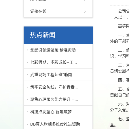
党校在线
公司
十人以上
高等
热点新闻
一、
外的干部
党建引领送温暖 精准资助...
二、
识，学习
七彩假期，多彩成长--工...
三、
员切实履
武重现场工程师班“助岗...
四、
筑牢安全防线，守护青春...
五、
贡献自己
聚焦心理服务能力提升 --...
六、
分子入党
科技点亮童心 智趣筑梦...
七、
DB真人旗舰多维度推进资助
益。