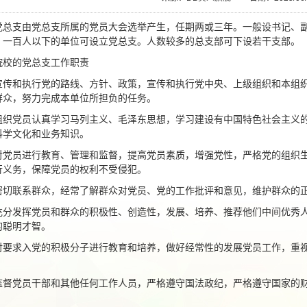
党总支由党总支所属的党员大会选举产生，任期两或三年。一般设书记、
，一百人以下的单位可设立党总支。人数较多的总支部可下设若干支部。
院校的党总支工作职责
宣传和执行党的路线、方针、政策，宣传和执行党中央、上级组织和本组
群众，努力完成本单位所担负的任务。
组织党员认真学习马列主义、毛泽东思想，学习建设有中国特色社会主义
科学文化和业务知识。
对党员进行教育、管理和监督，提高党员素质，增强党性，严格党的组织
行义务，保障党员的权利不受侵犯。
密切联系群众，经常了解群众对党员、党的工作批评和意见，维护群众的
充分发挥党员和群众的积极性、创造性，发展、培养、推荐他们中间优秀
的聪明才智。
对要求入党的积极分子进行教育和培养，做好经常性的发展党员工作，重
。
监督党员干部和其他任何工作人员，严格遵守国法政纪，严格遵守国家的