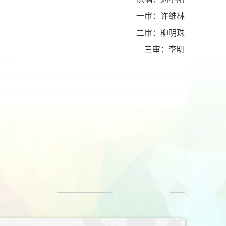
一审：许维林
二审：柳明珠
三审：李明