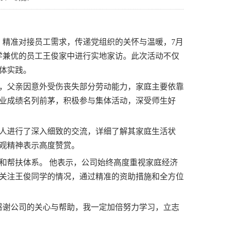
，精准对接员工需求，传递党组织的关怀与温暖，7月
品学兼优的员工王俊家中进行实地家访。此次活动不仅
体实践。
，父亲因意外受伤丧失部分劳动能力，家庭主要依靠
业成绩名列前茅，积极参与集体活动，深受师生好
人进行了深入细致的交流，详细了解其家庭生活状
观精神表示高度赞赏。
和帮扶体系。 他表示，公司始终高度重视家庭经济
关注王俊同学的情况，通过精准的资助措施和全方位
感谢公司的关心与帮助，我一定加倍努力学习，立志