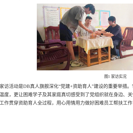
图1 
家访实况
家访活动是DB真人旗舰深化“党建+资助育人”建设的重要举措
温度，更让困难学子及其家庭真切感受到了党组织就在身边、关
工作贯穿资助育人全过程，用心用情用力做好困难员工帮扶工作