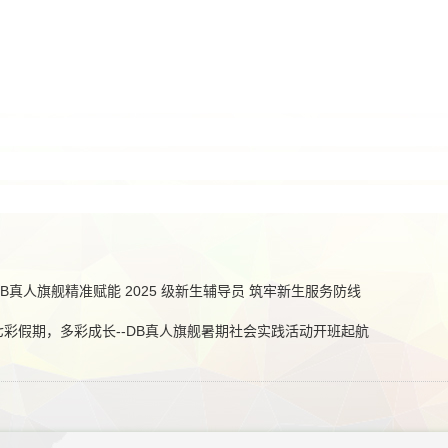
DB真人旗舰精准赋能 2025 级新生辅导员 筑牢新生服务防线
七彩假期，多彩成长--DB真人旗舰暑期社会实践活动开班起航